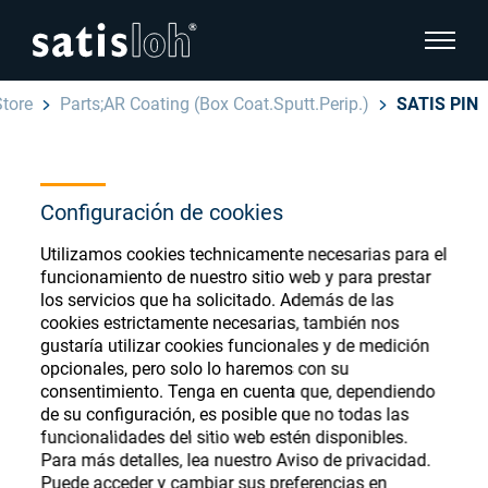
show pa
Store
Parts;AR Coating (Box Coat.Sputt.Perip.)
SATIS PIN
hide page navigation
Español
English
Ophthalmic Consumables
Configuración de cookies
Deutsch
Utilizamos cookies technicamente necesarias para el
Store
Oftálmica
funcionamiento de nuestro sitio web y para prestar
los servicios que ha solicitado. Además de las
汉语
cookies estrictamente necesarias, también nos
Óptica de Precisión
gustaría utilizar cookies funcionales y de medición
Français
Register or Sign-in to access your accounts
opcionales, pero solo lo haremos con su
consentimiento. Tenga en cuenta que, dependiendo
and explore our wide range of ophthalmic
Quiénes Somos
de su configuración, es posible que no todas las
consumables
funcionalidades del sitio web estén disponibles.
Para más detalles, lea nuestro Aviso de privacidad.
Carrera
Puede acceder y cambiar sus preferencias en