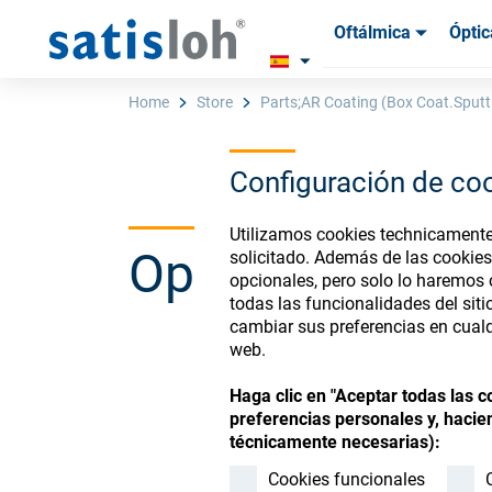
Oftálmica
Óptic
Productos
Productos
Insum
Insum
Home
Store
Parts;AR Coating (Box Coat.Sputt.
Configuración de co
Español
Utilizamos cookies technicamente 
Ophthalmic Co
solicitado. Además de las cookies
Oftálmica
opcionales, pero solo lo haremos
todas las funcionalidades del sit
cambiar sus preferencias en cualq
Óptica de Precisión
web.
Register or Sign-in to
Haga clic en "Aceptar todas las 
Quiénes Somos
preferencias personales y, hacien
técnicamente necesarias):
Carrera
Cookies funcionales