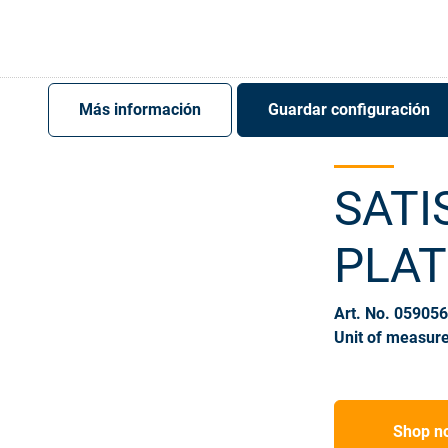
Register
Sign-In
Más información
Guardar configuración
SATI
PLAT
Art. No. 05905
Unit of measure
Shop n