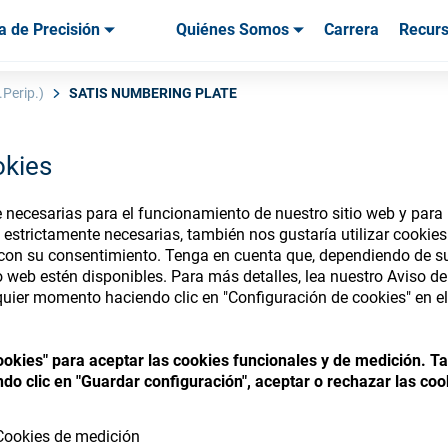
a de Precisión
Quiénes Somos
Carrera
Recur
os & Herramientas
os & Herramientas
Servicio & Asistencia
Servicios & Asistencia
Testimonios de
Perip.)
SATIS NUMBERING PLATE
okies
necesarias para el funcionamiento de nuestro sitio web y para p
nsumables Store
 estrictamente necesarias, también nos gustaría utilizar cookie
 con su consentimiento. Tenga en cuenta que, dependiendo de su
io web estén disponibles. Para más detalles, lea nuestro Aviso d
uier momento haciendo clic en "Configuración de cookies" en el 
 access your accounts and explore our w
cookies" para aceptar las cookies funcionales y de medición. 
consumables
do clic en "Guardar configuración", aceptar o rechazar las coo
Cookies de medición