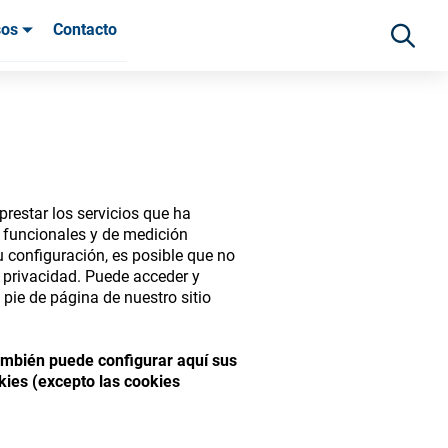
sos
Contacto
 clientes
restar los servicios que ha
s funcionales y de medición
 configuración, es posible que no
e privacidad. Puede acceder y
pie de página de nuestro sitio
ide range of ophthalmic
También puede configurar aquí sus
kies (excepto las cookies