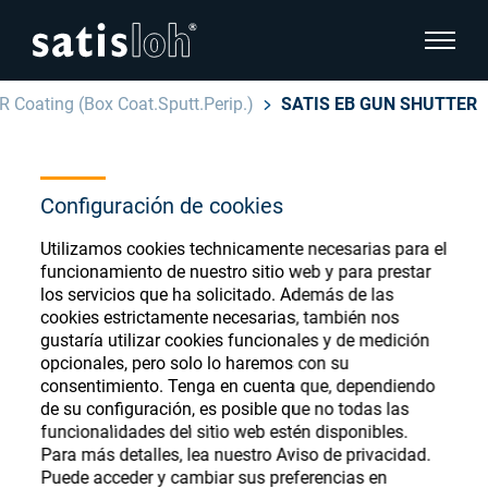
show pa
R Coating (Box Coat.Sputt.Perip.)
SATIS EB GUN SHUTTER
hide page navigation
Español
English
Configuración de cookies
Ophthalmic Consumables
Utilizamos cookies technicamente necesarias para el
Deutsch
Store
Oftálmica
funcionamiento de nuestro sitio web y para prestar
los servicios que ha solicitado. Además de las
汉语
cookies estrictamente necesarias, también nos
Óptica de Precisión
gustaría utilizar cookies funcionales y de medición
Français
opcionales, pero solo lo haremos con su
Register or Sign-in to access your accounts
consentimiento. Tenga en cuenta que, dependiendo
and explore our wide range of ophthalmic
Quiénes Somos
de su configuración, es posible que no todas las
consumables
funcionalidades del sitio web estén disponibles.
Para más detalles, lea nuestro Aviso de privacidad.
Carrera
Puede acceder y cambiar sus preferencias en