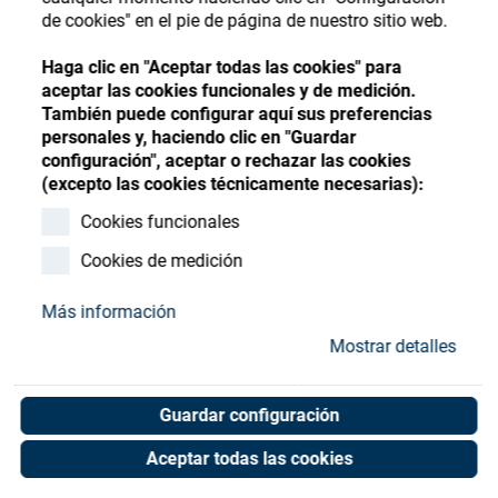
Store
Register
Sign-In
de cookies" en el pie de página de nuestro sitio web.
Recursos
Haga clic en "Aceptar todas las cookies" para
aceptar las cookies funcionales y de medición.
También puede configurar aquí sus preferencias
Contacto
personales y, haciendo clic en "Guardar
configuración", aceptar o rechazar las cookies
SATIS CATH. POWER
(excepto las cookies técnicamente necesarias):
CONNECT.(MALE) MarkII+
Cookies funcionales
Cookies de medición
Art. No. 05053677
Unit of measure : Piece
Más información
Mostrar detalles
Shop now
Guardar configuración
Aceptar todas las cookies