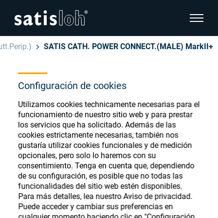
show pa
tt.Perip.)
SATIS CATH. POWER CONNECT.(MALE) MarkII+
hide page navigation
Español
Configuración de cookies
English
Ophthalmic Consumables
Utilizamos cookies technicamente necesarias para el
Deutsch
Store
funcionamiento de nuestro sitio web y para prestar
Oftálmica
los servicios que ha solicitado. Además de las
cookies estrictamente necesarias, también nos
汉语
gustaría utilizar cookies funcionales y de medición
Óptica de Precisión
opcionales, pero solo lo haremos con su
Français
Register or Sign-in to access your accounts
consentimiento. Tenga en cuenta que, dependiendo
de su configuración, es posible que no todas las
and explore our wide range of ophthalmic
Quiénes Somos
funcionalidades del sitio web estén disponibles.
consumables
Para más detalles, lea nuestro Aviso de privacidad.
Puede acceder y cambiar sus preferencias en
Carrera
cualquier momento haciendo clic en "Configuración