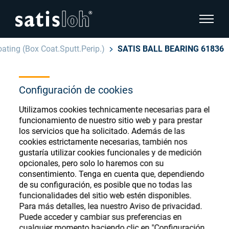
show pa
ating (Box Coat.Sputt.Perip.)
SATIS BALL BEARING 61836
hide page navigation
Español
Configuración de cookies
English
Ophthalmic Consumables
Utilizamos cookies technicamente necesarias para el
Deutsch
Store
funcionamiento de nuestro sitio web y para prestar
Oftálmica
los servicios que ha solicitado. Además de las
cookies estrictamente necesarias, también nos
汉语
gustaría utilizar cookies funcionales y de medición
Óptica de Precisión
opcionales, pero solo lo haremos con su
Français
Register or Sign-in to access your accounts
consentimiento. Tenga en cuenta que, dependiendo
de su configuración, es posible que no todas las
and explore our wide range of ophthalmic
Quiénes Somos
funcionalidades del sitio web estén disponibles.
consumables
Para más detalles, lea nuestro Aviso de privacidad.
Puede acceder y cambiar sus preferencias en
Carrera
cualquier momento haciendo clic en "Configuración