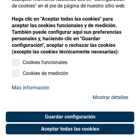
Store
Register
Sign-In
de cookies" en el pie de página de nuestro sitio web.
Recursos
Haga clic en "Aceptar todas las cookies" para
aceptar las cookies funcionales y de medición.
También puede configurar aquí sus preferencias
Contacto
personales y, haciendo clic en "Guardar
configuración", aceptar o rechazar las cookies
SATIS BALL BEARING
(excepto las cookies técnicamente necesarias):
61836
Cookies funcionales
Cookies de medición
Art. No. 15050131
Unit of measure : Piece
Más información
Mostrar detalles
Shop now
Guardar configuración
Aceptar todas las cookies