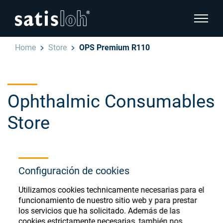
show pa
Home
Store
OPS Premium R110
hide page navigation
Español
English
Ophthalmic Consumables
Deutsch
Store
Oftálmica
汉语
Óptica de Precisión
Français
Register or Sign-in to access your accounts
Configuración de cookies
and explore our wide range of ophthalmic
Quiénes Somos
Utilizamos cookies technicamente necesarias para el
consumables
funcionamiento de nuestro sitio web y para prestar
los servicios que ha solicitado. Además de las
Carrera
cookies estrictamente necesarias, también nos