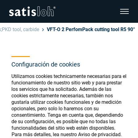
show pa
;PKD tool, carbide
VFT-O 2 PerfomPack cutting tool R5 90°
hide page navigation
Español
English
Ophthalmic Consumables
Configuración de cookies
Deutsch
Store
Oftálmica
Utilizamos cookies technicamente necesarias para el
funcionamiento de nuestro sitio web y para prestar
汉语
los servicios que ha solicitado. Además de las
Óptica de Precisión
cookies estrictamente necesarias, también nos
Français
gustaría utilizar cookies funcionales y de medición
Register or Sign-in to access your accounts
opcionales, pero solo lo haremos con su
and explore our wide range of ophthalmic
Quiénes Somos
consentimiento. Tenga en cuenta que, dependiendo
consumables
de su configuración, es posible que no todas las
funcionalidades del sitio web estén disponibles.
Carrera
Para más detalles, lea nuestro Aviso de privacidad.