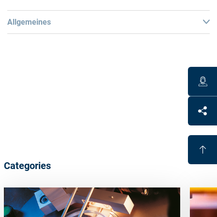
Allgemeines
Technical Data
Radius 2 mm, 5 mm and 8 mm PCD tip for RX-
production of CR39 and selected high index lenses
Radius 2 mm MCD* tip for all organic lens materials
and free
[1]
form
Categories
Benefits
Short set-up time after tool change due to accurate
length, height and radius of the tool