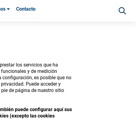
sos
Contacto
 clientes
restar los servicios que ha
s funcionales y de medición
 configuración, es posible que no
e privacidad. Puede acceder y
pie de página de nuestro sitio
ide range of ophthalmic
También puede configurar aquí sus
kies (excepto las cookies