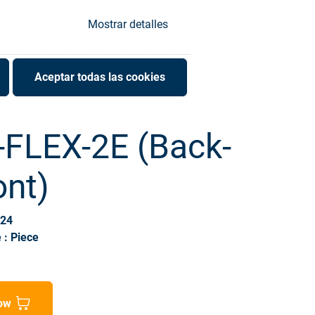
Mostrar detalles
Aceptar todas las cookies
-FLEX-2E (Back-
ont)
324
 : Piece
ow