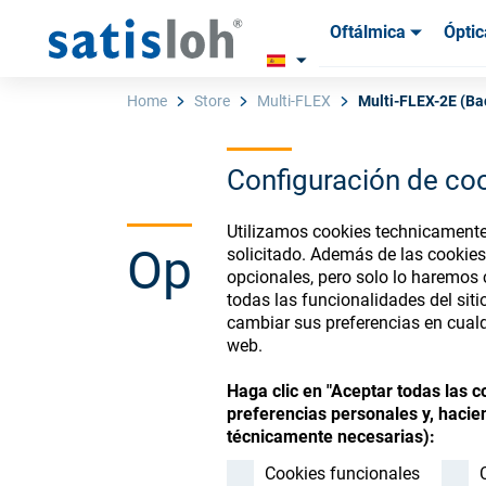
Oftálmica
Óptic
Productos
Productos
Insum
Insum
Home
Store
Multi-FLEX
Multi-FLEX-2E (Ba
Configuración de co
Español
Utilizamos cookies technicamente 
Ophthalmic Co
solicitado. Además de las cookies
Oftálmica
opcionales, pero solo lo haremos
todas las funcionalidades del sit
cambiar sus preferencias en cualq
Óptica de Precisión
web.
Register or Sign-in to
Haga clic en "Aceptar todas las 
Quiénes Somos
preferencias personales y, hacien
técnicamente necesarias):
Carrera
Cookies funcionales