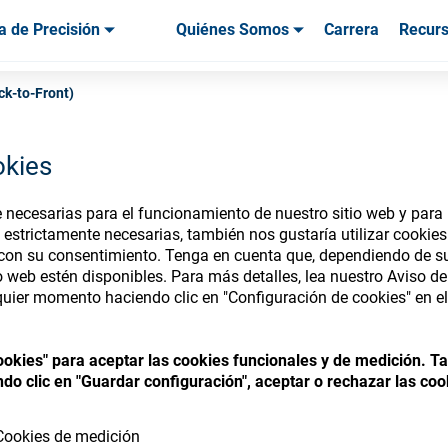
a de Precisión
Quiénes Somos
Carrera
Recur
os & Herramientas
os & Herramientas
Servicio & Asistencia
Servicios & Asistencia
Testimonios de
ck-to-Front)
okies
necesarias para el funcionamiento de nuestro sitio web y para p
nsumables Store
 estrictamente necesarias, también nos gustaría utilizar cookie
 con su consentimiento. Tenga en cuenta que, dependiendo de su
io web estén disponibles. Para más detalles, lea nuestro Aviso d
uier momento haciendo clic en "Configuración de cookies" en el 
 access your accounts and explore our w
cookies" para aceptar las cookies funcionales y de medición. 
consumables
do clic en "Guardar configuración", aceptar o rechazar las coo
Cookies de medición