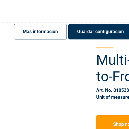
Register
Sign-In
Más información
Guardar configuración
Multi
to-Fr
Art. No. 01053
Unit of measure
Shop n