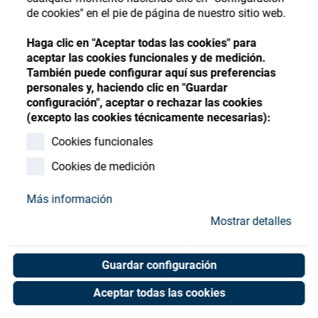
Store
Register
Sign-In
de cookies" en el pie de página de nuestro sitio web.
Recursos
Haga clic en "Aceptar todas las cookies" para
aceptar las cookies funcionales y de medición.
También puede configurar aquí sus preferencias
Contacto
personales y, haciendo clic en "Guardar
configuración", aceptar o rechazar las cookies
FilterBag, 300microns 4
(excepto las cookies técnicamente necesarias):
1/8"x8" w/flange
Cookies funcionales
Cookies de medición
Art. No. 90055830
Unit of measure : Piece
Más información
Mostrar detalles
Shop now
Guardar configuración
Aceptar todas las cookies