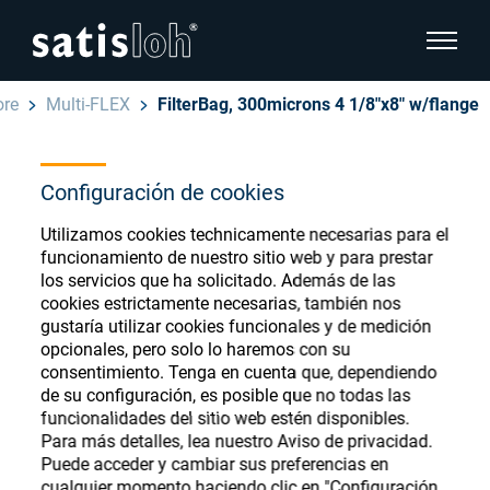
show pa
ore
Multi-FLEX
FilterBag, 300microns 4 1/8"x8" w/flange
hide page navigation
Español
Configuración de cookies
English
Ophthalmic Consumables
Utilizamos cookies technicamente necesarias para el
Deutsch
Store
funcionamiento de nuestro sitio web y para prestar
Oftálmica
los servicios que ha solicitado. Además de las
cookies estrictamente necesarias, también nos
汉语
gustaría utilizar cookies funcionales y de medición
Óptica de Precisión
opcionales, pero solo lo haremos con su
Français
Register or Sign-in to access your accounts
consentimiento. Tenga en cuenta que, dependiendo
de su configuración, es posible que no todas las
and explore our wide range of ophthalmic
Quiénes Somos
funcionalidades del sitio web estén disponibles.
consumables
Para más detalles, lea nuestro Aviso de privacidad.
Puede acceder y cambiar sus preferencias en
Carrera
cualquier momento haciendo clic en "Configuración