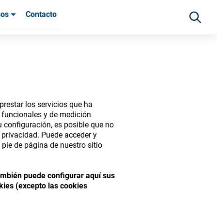
sos
Contacto
 clientes
restar los servicios que ha
s funcionales y de medición
 configuración, es posible que no
e privacidad. Puede acceder y
pie de página de nuestro sitio
ide range of ophthalmic
También puede configurar aquí sus
kies (excepto las cookies