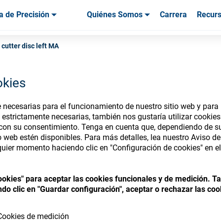
a de Precisión
Quiénes Somos
Carrera
Recur
os & Herramientas
os & Herramientas
Servicio & Asistencia
Servicios & Asistencia
Testimonios de
cutter disc left MA
okies
necesarias para el funcionamiento de nuestro sitio web y para p
nsumables Store
 estrictamente necesarias, también nos gustaría utilizar cookie
 con su consentimiento. Tenga en cuenta que, dependiendo de su
io web estén disponibles. Para más detalles, lea nuestro Aviso d
uier momento haciendo clic en "Configuración de cookies" en el 
 access your accounts and explore our w
cookies" para aceptar las cookies funcionales y de medición. 
consumables
do clic en "Guardar configuración", aceptar o rechazar las coo
Cookies de medición