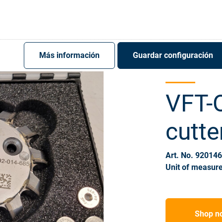
Register
Sign-In
Más información
Guardar configuración
VFT-
cutte
Art. No. 92014
Unit of measure
Shop n