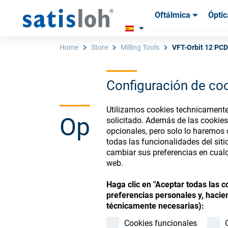
Oftálmica
Óptic
Productos
Productos
Insum
Insum
Home
Store
Milling Tools
VFT-Orbit 12 PCD 
Configuración de co
Español
Utilizamos cookies technicamente 
Ophthalmic Co
solicitado. Además de las cookies
Oftálmica
opcionales, pero solo lo haremos
todas las funcionalidades del sit
cambiar sus preferencias en cualq
Óptica de Precisión
web.
Register or Sign-in to
Haga clic en "Aceptar todas las 
Quiénes Somos
preferencias personales y, hacien
técnicamente necesarias):
Carrera
Cookies funcionales