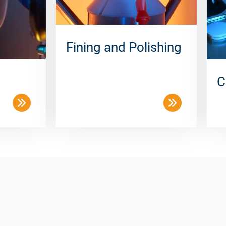
Fining and Polishing
C