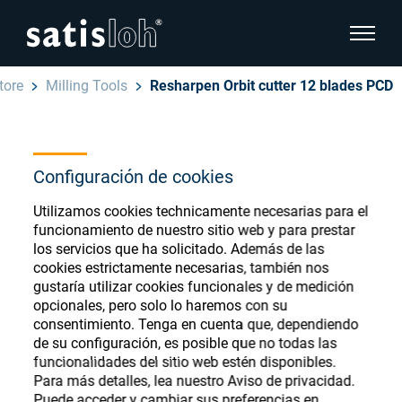
show pa
tore
Milling Tools
Resharpen Orbit cutter 12 blades PCD
hide page navigation
Español
English
Ophthalmic Consumables
Configuración de cookies
Deutsch
Store
Utilizamos cookies technicamente necesarias para el
Oftálmica
funcionamiento de nuestro sitio web y para prestar
los servicios que ha solicitado. Además de las
汉语
cookies estrictamente necesarias, también nos
Óptica de Precisión
gustaría utilizar cookies funcionales y de medición
Français
Register or Sign-in to access your accounts
opcionales, pero solo lo haremos con su
consentimiento. Tenga en cuenta que, dependiendo
and explore our wide range of ophthalmic
Quiénes Somos
de su configuración, es posible que no todas las
consumables
funcionalidades del sitio web estén disponibles.
Para más detalles, lea nuestro Aviso de privacidad.
Carrera
Puede acceder y cambiar sus preferencias en