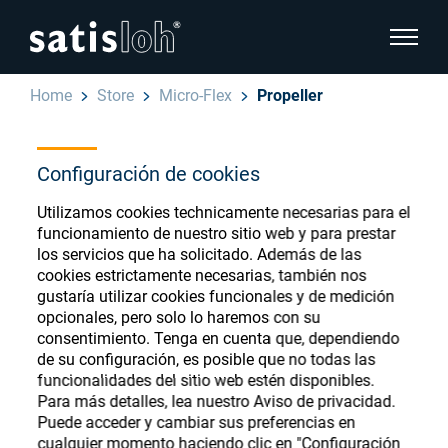
show pa
Home
Store
Micro-Flex
Propeller
hide page navigation
Configuración de cookies
Español
English
Ophthalmic Consumables
Utilizamos cookies technicamente necesarias para el
Deutsch
funcionamiento de nuestro sitio web y para prestar
Store
Oftálmica
los servicios que ha solicitado. Además de las
cookies estrictamente necesarias, también nos
汉语
gustaría utilizar cookies funcionales y de medición
Óptica de Precisión
opcionales, pero solo lo haremos con su
Français
consentimiento. Tenga en cuenta que, dependiendo
Register or Sign-in to access your accounts
de su configuración, es posible que no todas las
and explore our wide range of ophthalmic
Quiénes Somos
funcionalidades del sitio web estén disponibles.
consumables
Para más detalles, lea nuestro Aviso de privacidad.
Puede acceder y cambiar sus preferencias en
Carrera
cualquier momento haciendo clic en "Configuración