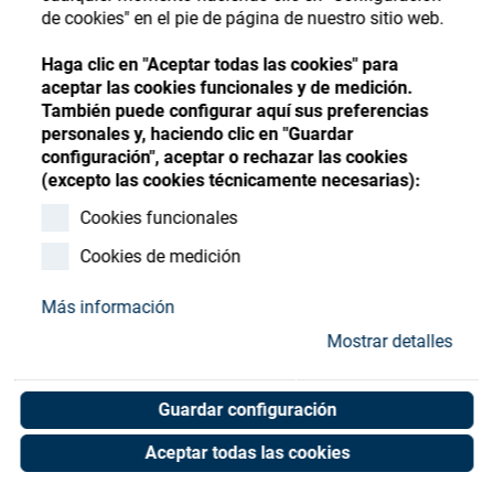
Store
Register
Sign-In
de cookies" en el pie de página de nuestro sitio web.
Recursos
Haga clic en "Aceptar todas las cookies" para
aceptar las cookies funcionales y de medición.
También puede configurar aquí sus preferencias
Contacto
personales y, haciendo clic en "Guardar
configuración", aceptar o rechazar las cookies
Propeller
(excepto las cookies técnicamente necesarias):
Cookies funcionales
Art. No. 05061609
Unit of measure : Piece
Cookies de medición
Más información
Mostrar detalles
Shop now
Guardar configuración
Aceptar todas las cookies