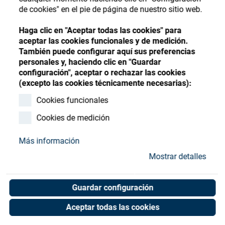
Store
Register
Sign-In
de cookies" en el pie de página de nuestro sitio web.
Recursos
Haga clic en "Aceptar todas las cookies" para
aceptar las cookies funcionales y de medición.
También puede configurar aquí sus preferencias
Contacto
personales y, haciendo clic en "Guardar
configuración", aceptar o rechazar las cookies
Blockingring 68x10 - V 1
(excepto las cookies técnicamente necesarias):
turnoffcontact
Cookies funcionales
Cookies de medición
Art. No. 02901881
Unit of measure : Piece
Más información
Mostrar detalles
Shop now
Guardar configuración
Aceptar todas las cookies