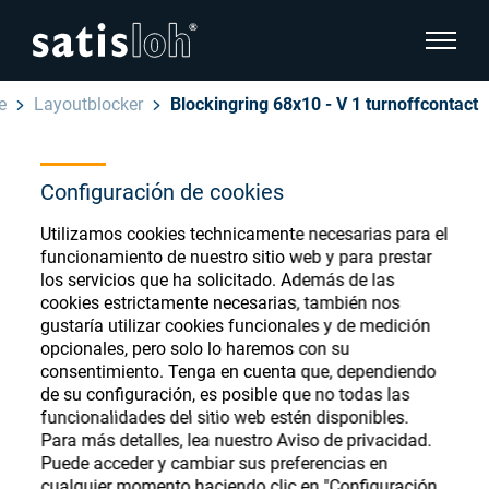
show pa
e
Layoutblocker
Blockingring 68x10 - V 1 turnoffcontact
hide page navigation
Español
Configuración de cookies
English
Ophthalmic Consumables
Utilizamos cookies technicamente necesarias para el
Deutsch
Store
funcionamiento de nuestro sitio web y para prestar
Oftálmica
los servicios que ha solicitado. Además de las
cookies estrictamente necesarias, también nos
汉语
gustaría utilizar cookies funcionales y de medición
Óptica de Precisión
opcionales, pero solo lo haremos con su
Français
Register or Sign-in to access your accounts
consentimiento. Tenga en cuenta que, dependiendo
de su configuración, es posible que no todas las
and explore our wide range of ophthalmic
Quiénes Somos
funcionalidades del sitio web estén disponibles.
consumables
Para más detalles, lea nuestro Aviso de privacidad.
Puede acceder y cambiar sus preferencias en
Carrera
cualquier momento haciendo clic en "Configuración