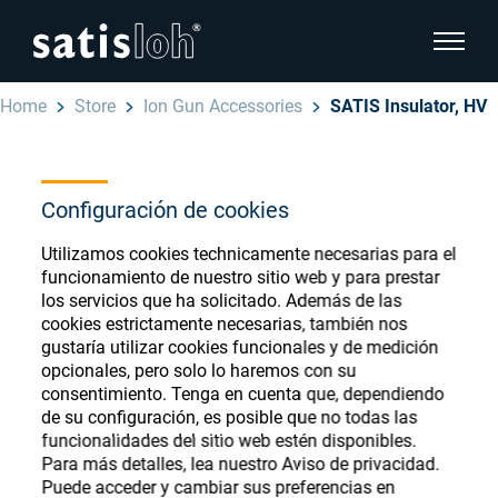
show pa
Home
Store
Ion Gun Accessories
SATIS Insulator, HV
hide page navigation
Español
English
Configuración de cookies
Ophthalmic Consumables
Utilizamos cookies technicamente necesarias para el
Deutsch
Store
Oftálmica
funcionamiento de nuestro sitio web y para prestar
los servicios que ha solicitado. Además de las
汉语
cookies estrictamente necesarias, también nos
Óptica de Precisión
gustaría utilizar cookies funcionales y de medición
Français
opcionales, pero solo lo haremos con su
Register or Sign-in to access your accounts
consentimiento. Tenga en cuenta que, dependiendo
and explore our wide range of ophthalmic
Quiénes Somos
de su configuración, es posible que no todas las
consumables
funcionalidades del sitio web estén disponibles.
Para más detalles, lea nuestro Aviso de privacidad.
Carrera
Puede acceder y cambiar sus preferencias en