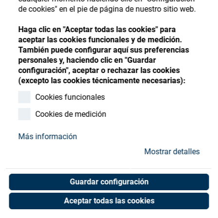
Store
Register
Sign-In
de cookies" en el pie de página de nuestro sitio web.
Recursos
Haga clic en "Aceptar todas las cookies" para
aceptar las cookies funcionales y de medición.
También puede configurar aquí sus preferencias
Contacto
personales y, haciendo clic en "Guardar
configuración", aceptar o rechazar las cookies
Shim ring 10x16x0,2 DIN
(excepto las cookies técnicamente necesarias):
988 A2 Stainl.S
Cookies funcionales
Cookies de medición
Art. No. 15000414
Unit of measure : Piece
Más información
Mostrar detalles
Shop now
Guardar configuración
Aceptar todas las cookies