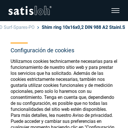
show pa
D Surf-Spares-PO
Shim ring 10x16x0,2 DIN 988 A2 Stainl.S
hide page navigation
Español
Configuración de cookies
English
Ophthalmic Consumables
Utilizamos cookies technicamente necesarias para el
Deutsch
Store
funcionamiento de nuestro sitio web y para prestar
Oftálmica
los servicios que ha solicitado. Además de las
cookies estrictamente necesarias, también nos
汉语
gustaría utilizar cookies funcionales y de medición
Óptica de Precisión
opcionales, pero solo lo haremos con su
Français
Register or Sign-in to access your accounts
consentimiento. Tenga en cuenta que, dependiendo
de su configuración, es posible que no todas las
and explore our wide range of ophthalmic
Quiénes Somos
funcionalidades del sitio web estén disponibles.
consumables
Para más detalles, lea nuestro Aviso de privacidad.
Puede acceder y cambiar sus preferencias en
Carrera
cualquier momento haciendo clic en "Configuración