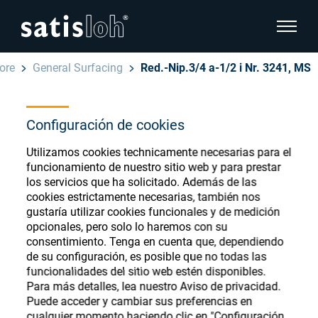
show pa
ore
General Surfacing
Red.-Nip.3/4 a-1/2 i Nr. 3241, MS
hide page navigation
Español
Configuración de cookies
English
Ophthalmic Consumables
Utilizamos cookies technicamente necesarias para el
Deutsch
Store
funcionamiento de nuestro sitio web y para prestar
Oftálmica
los servicios que ha solicitado. Además de las
cookies estrictamente necesarias, también nos
汉语
gustaría utilizar cookies funcionales y de medición
Óptica de Precisión
opcionales, pero solo lo haremos con su
Français
Register or Sign-in to access your accounts
consentimiento. Tenga en cuenta que, dependiendo
de su configuración, es posible que no todas las
and explore our wide range of ophthalmic
Quiénes Somos
funcionalidades del sitio web estén disponibles.
consumables
Para más detalles, lea nuestro Aviso de privacidad.
Puede acceder y cambiar sus preferencias en
Carrera
cualquier momento haciendo clic en "Configuración