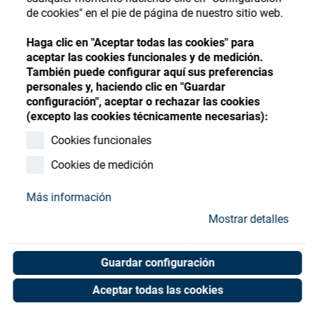
Store
Register
Sign-In
de cookies" en el pie de página de nuestro sitio web.
Recursos
Haga clic en "Aceptar todas las cookies" para
aceptar las cookies funcionales y de medición.
También puede configurar aquí sus preferencias
Contacto
personales y, haciendo clic en "Guardar
configuración", aceptar o rechazar las cookies
Red.-Nip.3/4 a-1/2 i Nr.
(excepto las cookies técnicamente necesarias):
3241, MS
Cookies funcionales
Cookies de medición
Art. No. 55000132
Unit of measure : Piece
Más información
Mostrar detalles
Shop now
Guardar configuración
Aceptar todas las cookies