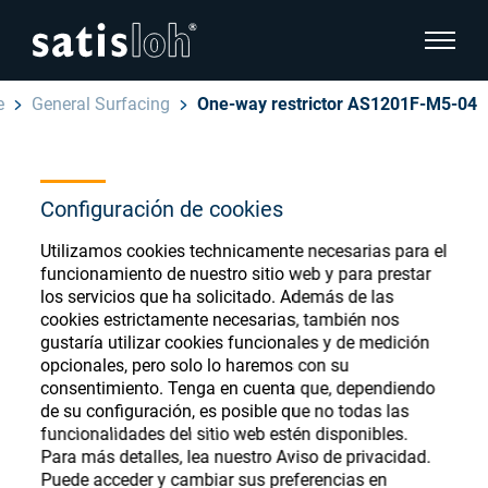
show pa
e
General Surfacing
One-way restrictor AS1201F-M5-04
hide page navigation
Español
English
Configuración de cookies
Ophthalmic Consumables
Deutsch
Utilizamos cookies technicamente necesarias para el
Store
Oftálmica
funcionamiento de nuestro sitio web y para prestar
los servicios que ha solicitado. Además de las
汉语
cookies estrictamente necesarias, también nos
Óptica de Precisión
gustaría utilizar cookies funcionales y de medición
Français
opcionales, pero solo lo haremos con su
Register or Sign-in to access your accounts
consentimiento. Tenga en cuenta que, dependiendo
and explore our wide range of ophthalmic
Quiénes Somos
de su configuración, es posible que no todas las
consumables
funcionalidades del sitio web estén disponibles.
Para más detalles, lea nuestro Aviso de privacidad.
Carrera
Puede acceder y cambiar sus preferencias en