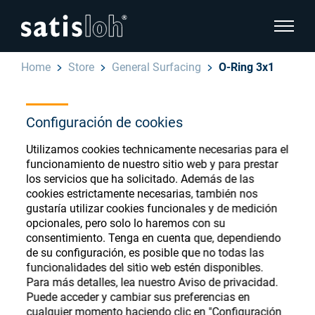
show pa
Home
Store
General Surfacing
O-Ring 3x1
hide page navigation
Configuración de cookies
Español
English
Ophthalmic Consumables
Utilizamos cookies technicamente necesarias para el
Deutsch
funcionamiento de nuestro sitio web y para prestar
Store
Oftálmica
los servicios que ha solicitado. Además de las
cookies estrictamente necesarias, también nos
汉语
gustaría utilizar cookies funcionales y de medición
Óptica de Precisión
opcionales, pero solo lo haremos con su
Français
consentimiento. Tenga en cuenta que, dependiendo
Register or Sign-in to access your accounts
de su configuración, es posible que no todas las
and explore our wide range of ophthalmic
Quiénes Somos
funcionalidades del sitio web estén disponibles.
consumables
Para más detalles, lea nuestro Aviso de privacidad.
Puede acceder y cambiar sus preferencias en
Carrera
cualquier momento haciendo clic en "Configuración