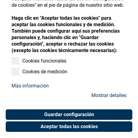
Store
Register
Sign-In
de cookies" en el pie de página de nuestro sitio web.
Recursos
Haga clic en "Aceptar todas las cookies" para
aceptar las cookies funcionales y de medición.
También puede configurar aquí sus preferencias
Contacto
personales y, haciendo clic en "Guardar
configuración", aceptar o rechazar las cookies
O-Ring 3x1
(excepto las cookies técnicamente necesarias):
Cookies funcionales
Art. No. 50000019
Unit of measure : Piece
Cookies de medición
Más información
Mostrar detalles
Shop now
Guardar configuración
Aceptar todas las cookies