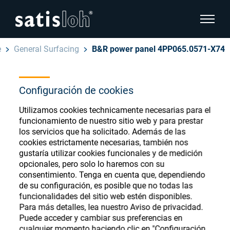
show pa
e
General Surfacing
B&R power panel 4PP065.0571-X74
hide page navigation
Español
Configuración de cookies
English
Ophthalmic Consumables
Utilizamos cookies technicamente necesarias para el
Deutsch
Store
funcionamiento de nuestro sitio web y para prestar
Oftálmica
los servicios que ha solicitado. Además de las
cookies estrictamente necesarias, también nos
汉语
gustaría utilizar cookies funcionales y de medición
Óptica de Precisión
opcionales, pero solo lo haremos con su
Français
Register or Sign-in to access your accounts
consentimiento. Tenga en cuenta que, dependiendo
de su configuración, es posible que no todas las
and explore our wide range of ophthalmic
Quiénes Somos
funcionalidades del sitio web estén disponibles.
consumables
Para más detalles, lea nuestro Aviso de privacidad.
Puede acceder y cambiar sus preferencias en
Carrera
cualquier momento haciendo clic en "Configuración