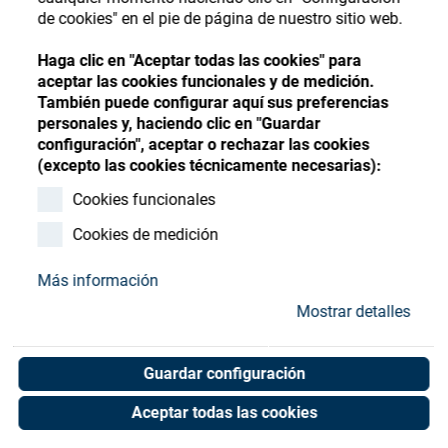
Store
Register
Sign-In
de cookies" en el pie de página de nuestro sitio web.
Recursos
Haga clic en "Aceptar todas las cookies" para
aceptar las cookies funcionales y de medición.
También puede configurar aquí sus preferencias
Contacto
personales y, haciendo clic en "Guardar
configuración", aceptar o rechazar las cookies
B&R power panel
(excepto las cookies técnicamente necesarias):
4PP065.0571-X74
Cookies funcionales
Cookies de medición
Art. No. 20053959
Unit of measure : Piece
Más información
Mostrar detalles
Shop now
Guardar configuración
Aceptar todas las cookies