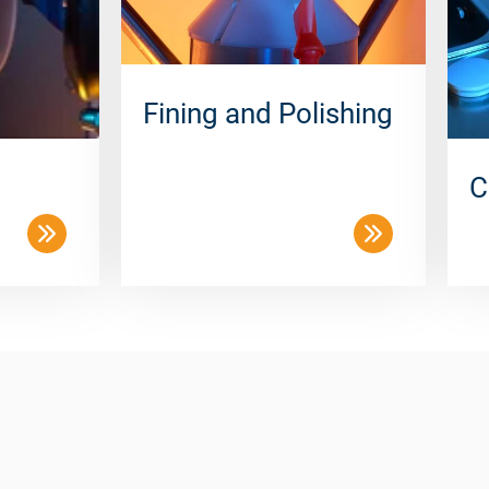
Fining and Polishing
C