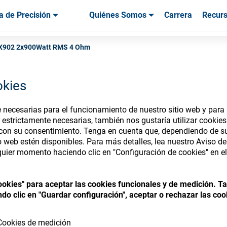
a de Precisión
Quiénes Somos
Carrera
Recur
os & Herramientas
os & Herramientas
Servicio & Asistencia
Servicios & Asistencia
Testimonios de
CX902 2x900Watt RMS 4 Ohm
okies
necesarias para el funcionamiento de nuestro sitio web y para p
nsumables Store
 estrictamente necesarias, también nos gustaría utilizar cookie
 con su consentimiento. Tenga en cuenta que, dependiendo de su
io web estén disponibles. Para más detalles, lea nuestro Aviso d
uier momento haciendo clic en "Configuración de cookies" en el 
 access your accounts and explore our w
cookies" para aceptar las cookies funcionales y de medición. 
consumables
do clic en "Guardar configuración", aceptar o rechazar las coo
Cookies de medición