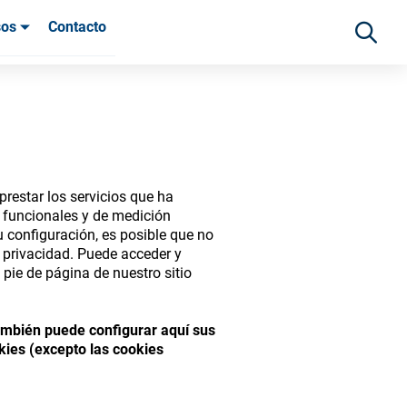
sos
Contacto
 clientes
restar los servicios que ha
s funcionales y de medición
 configuración, es posible que no
e privacidad. Puede acceder y
pie de página de nuestro sitio
ide range of ophthalmic
También puede configurar aquí sus
kies (excepto las cookies