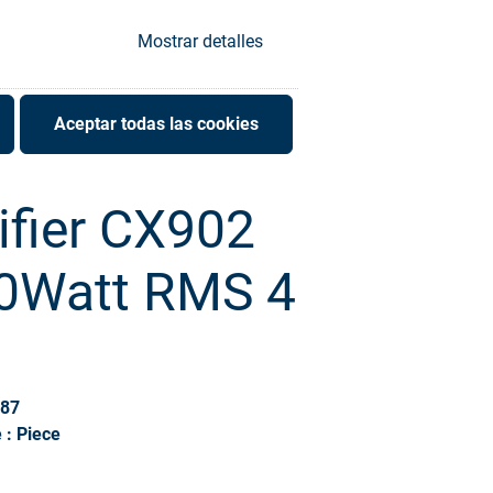
Mostrar detalles
Aceptar todas las cookies
ifier CX902
0Watt RMS 4
487
 : Piece