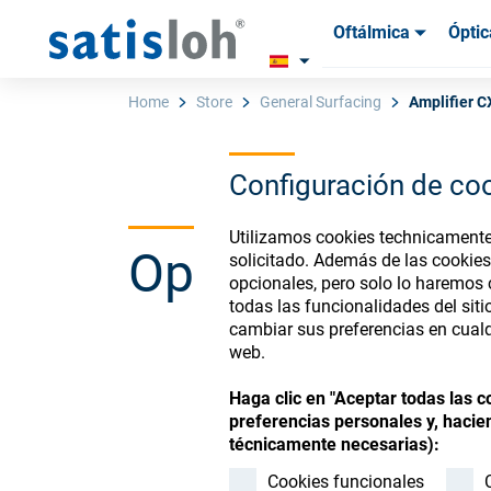
Oftálmica
Óptic
Productos
Productos
Insum
Insum
Home
Store
General Surfacing
Amplifier 
Configuración de co
Español
Utilizamos cookies technicamente 
Ophthalmic Co
solicitado. Además de las cookies
Oftálmica
opcionales, pero solo lo haremos
todas las funcionalidades del sit
cambiar sus preferencias en cualq
Óptica de Precisión
web.
Register or Sign-in to
Haga clic en "Aceptar todas las 
Quiénes Somos
preferencias personales y, hacien
técnicamente necesarias):
Carrera
Cookies funcionales