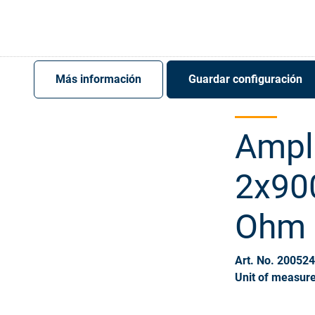
Register
Sign-In
Más información
Guardar configuración
Ampl
2x90
Ohm
Art. No. 20052
Unit of measure