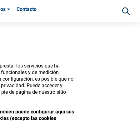
sos
Contacto
 clientes
restar los servicios que ha
s funcionales y de medición
 configuración, es posible que no
e privacidad. Puede acceder y
pie de página de nuestro sitio
ide range of ophthalmic
También puede configurar aquí sus
kies (excepto las cookies