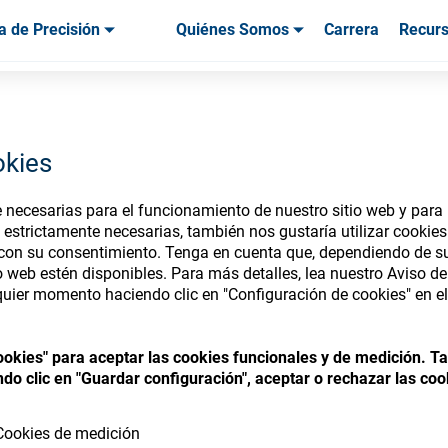
a de Precisión
Quiénes Somos
Carrera
Recur
os & Herramientas
os & Herramientas
Servicio & Asistencia
Servicios & Asistencia
Testimonios de
okies
necesarias para el funcionamiento de nuestro sitio web y para p
nsumables Store
 estrictamente necesarias, también nos gustaría utilizar cookie
 con su consentimiento. Tenga en cuenta que, dependiendo de su
io web estén disponibles. Para más detalles, lea nuestro Aviso d
uier momento haciendo clic en "Configuración de cookies" en el 
 access your accounts and explore our w
cookies" para aceptar las cookies funcionales y de medición. 
consumables
do clic en "Guardar configuración", aceptar o rechazar las coo
Cookies de medición