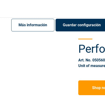
Register
Sign-In
Más información
Guardar configuración
Perfo
Art. No. 05056
Unit of measure
Shop n