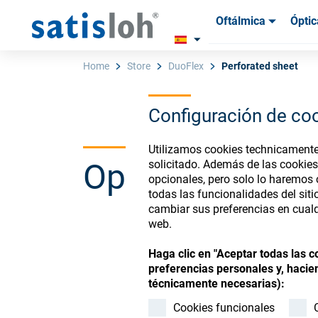
Oftálmica
Óptic
Productos
Productos
Insum
Insum
Home
Store
DuoFlex
Perforated sheet
Configuración de co
Español
Utilizamos cookies technicamente 
Ophthalmic Co
solicitado. Además de las cookies
Oftálmica
opcionales, pero solo lo haremos
todas las funcionalidades del sit
cambiar sus preferencias en cualq
Óptica de Precisión
web.
Register or Sign-in to
Haga clic en "Aceptar todas las 
Quiénes Somos
preferencias personales y, hacien
técnicamente necesarias):
Cookies funcionales
Carrera