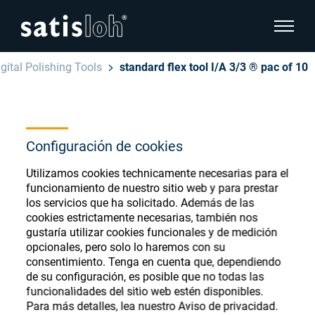
show pa
gital Polishing Tools
standard flex tool I/A 3/3 ® pac of 10
hide page navigation
Español
English
Ophthalmic Consumables
Configuración de cookies
Deutsch
Store
Oftálmica
Utilizamos cookies technicamente necesarias para el
funcionamiento de nuestro sitio web y para prestar
汉语
los servicios que ha solicitado. Además de las
Óptica de Precisión
cookies estrictamente necesarias, también nos
Français
gustaría utilizar cookies funcionales y de medición
Register or Sign-in to access your accounts
opcionales, pero solo lo haremos con su
and explore our wide range of ophthalmic
Quiénes Somos
consentimiento. Tenga en cuenta que, dependiendo
consumables
de su configuración, es posible que no todas las
funcionalidades del sitio web estén disponibles.
Carrera
Para más detalles, lea nuestro Aviso de privacidad.