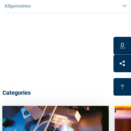
Allgemeines
Technical Data
Diameter: 47 mm
Work range base 0-14 dpt, cyl 0-4 dpt (max. 14 dpt in
strongest meridian)
Polyurethane based polish carrier
Categories
Benefits
High shape accuracy for all lens surfaces
Eliminates hard lap tools