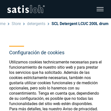
show pa
ome
Store
detergents
SCL Detergent LCUC 200L drum
hide page navigation
Español
English
Ophthalmic Consumables
Configuración de cookies
Deutsch
Store
Oftálmica
Utilizamos cookies technicamente necesarias para el
funcionamiento de nuestro sitio web y para prestar
汉语
los servicios que ha solicitado. Además de las
Óptica de Precisión
cookies estrictamente necesarias, también nos
Français
gustaría utilizar cookies funcionales y de medición
Register or Sign-in to access your accounts
opcionales, pero solo lo haremos con su
and explore our wide range of ophthalmic
Quiénes Somos
consentimiento. Tenga en cuenta que, dependiendo
consumables
de su configuración, es posible que no todas las
funcionalidades del sitio web estén disponibles.
Carrera
Para más detalles, lea nuestro Aviso de privacidad.