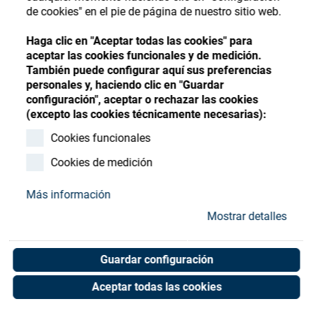
Store
Register
Sign-In
de cookies" en el pie de página de nuestro sitio web.
Recursos
Haga clic en "Aceptar todas las cookies" para
aceptar las cookies funcionales y de medición.
También puede configurar aquí sus preferencias
Contacto
personales y, haciendo clic en "Guardar
configuración", aceptar o rechazar las cookies
Y-connector 12/9
(excepto las cookies técnicamente necesarias):
Cookies funcionales
Art. No. 55051360
Unit of measure : Piece
Cookies de medición
Más información
Mostrar detalles
Shop now
Guardar configuración
Aceptar todas las cookies