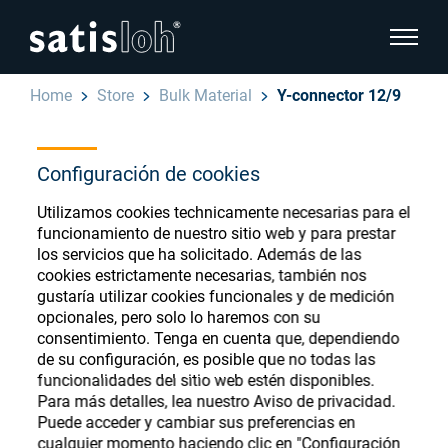
show pa
Home
Store
Bulk Material
Y-connector 12/9
hide page navigation
Configuración de cookies
Español
English
Ophthalmic Consumables
Utilizamos cookies technicamente necesarias para el
Deutsch
funcionamiento de nuestro sitio web y para prestar
Store
Oftálmica
los servicios que ha solicitado. Además de las
cookies estrictamente necesarias, también nos
汉语
gustaría utilizar cookies funcionales y de medición
Óptica de Precisión
opcionales, pero solo lo haremos con su
Français
consentimiento. Tenga en cuenta que, dependiendo
Register or Sign-in to access your accounts
de su configuración, es posible que no todas las
and explore our wide range of ophthalmic
Quiénes Somos
funcionalidades del sitio web estén disponibles.
consumables
Para más detalles, lea nuestro Aviso de privacidad.
Puede acceder y cambiar sus preferencias en
Carrera
cualquier momento haciendo clic en "Configuración