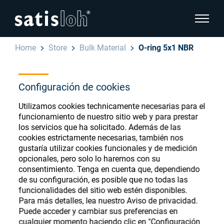
show pa
Home
Store
Bulk Material
O-ring 5x1 NBR
hide page navigation
Configuración de cookies
Español
English
Ophthalmic Consumables
Utilizamos cookies technicamente necesarias para el
Deutsch
funcionamiento de nuestro sitio web y para prestar
Store
Oftálmica
los servicios que ha solicitado. Además de las
cookies estrictamente necesarias, también nos
汉语
gustaría utilizar cookies funcionales y de medición
Óptica de Precisión
opcionales, pero solo lo haremos con su
Français
consentimiento. Tenga en cuenta que, dependiendo
Register or Sign-in to access your accounts
de su configuración, es posible que no todas las
and explore our wide range of ophthalmic
Quiénes Somos
funcionalidades del sitio web estén disponibles.
consumables
Para más detalles, lea nuestro Aviso de privacidad.
Puede acceder y cambiar sus preferencias en
Carrera
cualquier momento haciendo clic en "Configuración