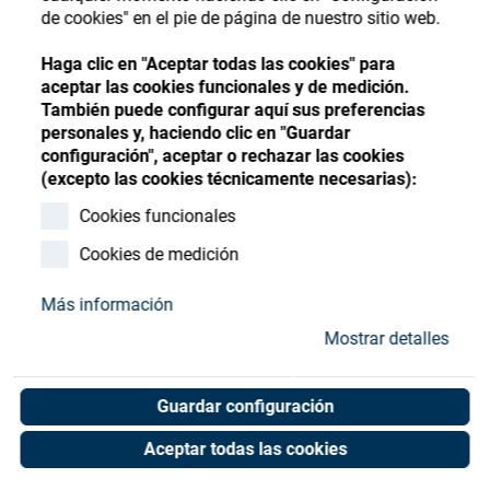
Store
Register
Sign-In
de cookies" en el pie de página de nuestro sitio web.
Recursos
Haga clic en "Aceptar todas las cookies" para
aceptar las cookies funcionales y de medición.
También puede configurar aquí sus preferencias
Contacto
personales y, haciendo clic en "Guardar
configuración", aceptar o rechazar las cookies
O-ring 5x1 NBR
(excepto las cookies técnicamente necesarias):
Cookies funcionales
Art. No. 50050663
Unit of measure : Piece
Cookies de medición
Más información
Mostrar detalles
Shop now
Guardar configuración
Aceptar todas las cookies