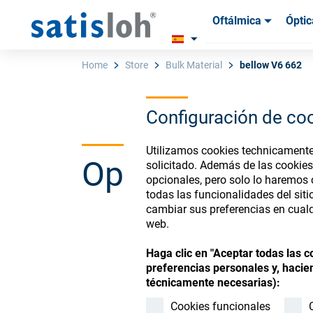
Oftálmica
Óptic
Productos
Productos
Insum
Insum
Home
Store
Bulk Material
bellow V6 662
Configuración de co
Español
Utilizamos cookies technicamente 
Ophthalmic Co
solicitado. Además de las cookies
Oftálmica
opcionales, pero solo lo haremos
todas las funcionalidades del sit
cambiar sus preferencias en cualq
Óptica de Precisión
web.
Register or Sign-in to
Haga clic en "Aceptar todas las 
Quiénes Somos
preferencias personales y, hacien
técnicamente necesarias):
Carrera
Cookies funcionales