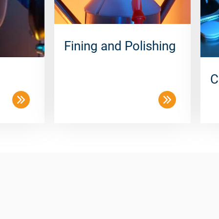
Fining and Polishing
C