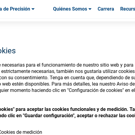
a de Precisión
Quiénes Somos
Carrera
Recur
os & Herramientas
os & Herramientas
Servicio & Asistencia
Servicios & Asistencia
Testimonios de
okies
necesarias para el funcionamiento de nuestro sitio web y para p
nsumables Store
 estrictamente necesarias, también nos gustaría utilizar cookie
 con su consentimiento. Tenga en cuenta que, dependiendo de su
io web estén disponibles. Para más detalles, lea nuestro Aviso d
uier momento haciendo clic en "Configuración de cookies" en el 
 access your accounts and explore our w
cookies" para aceptar las cookies funcionales y de medición. 
consumables
do clic en "Guardar configuración", aceptar o rechazar las coo
Cookies de medición