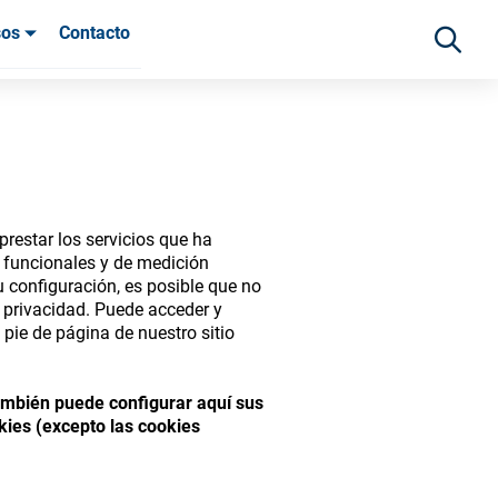
sos
Contacto
 clientes
restar los servicios que ha
s funcionales y de medición
 configuración, es posible que no
e privacidad. Puede acceder y
pie de página de nuestro sitio
ide range of ophthalmic
También puede configurar aquí sus
kies (excepto las cookies