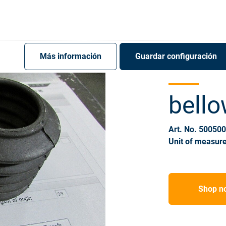
Register
Sign-In
Más información
Guardar configuración
bell
Art. No. 50050
Unit of measure
Shop n