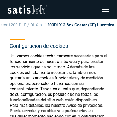
show pa
ater 1200 DLF / DLX
1200DLX-2 Box Coater (CE) Luxottica
hide page navigation
Español
Configuración de cookies
English
Ophthalmic Consumables
Utilizamos cookies technicamente necesarias para el
Deutsch
Store
funcionamiento de nuestro sitio web y para prestar
Oftálmica
los servicios que ha solicitado. Además de las
cookies estrictamente necesarias, también nos
汉语
gustaría utilizar cookies funcionales y de medición
Óptica de Precisión
opcionales, pero solo lo haremos con su
Français
Register or Sign-in to access your accounts
consentimiento. Tenga en cuenta que, dependiendo
de su configuración, es posible que no todas las
and explore our wide range of ophthalmic
Quiénes Somos
funcionalidades del sitio web estén disponibles.
consumables
Para más detalles, lea nuestro Aviso de privacidad.
Puede acceder y cambiar sus preferencias en
Carrera
cualquier momento haciendo clic en "Configuración