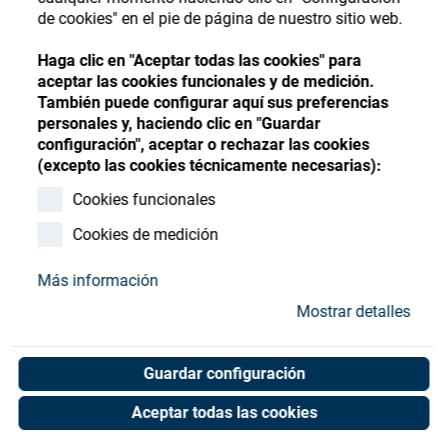
Store
Register
Sign-In
de cookies" en el pie de página de nuestro sitio web.
Recursos
Haga clic en "Aceptar todas las cookies" para
aceptar las cookies funcionales y de medición.
También puede configurar aquí sus preferencias
Contacto
personales y, haciendo clic en "Guardar
configuración", aceptar o rechazar las cookies
1200DLX-2 Box Coater
(excepto las cookies técnicamente necesarias):
(CE) Luxottica
Cookies funcionales
Cookies de medición
Art. No. 01053288
Unit of measure : Piece
Más información
Mostrar detalles
Shop now
Guardar configuración
Aceptar todas las cookies