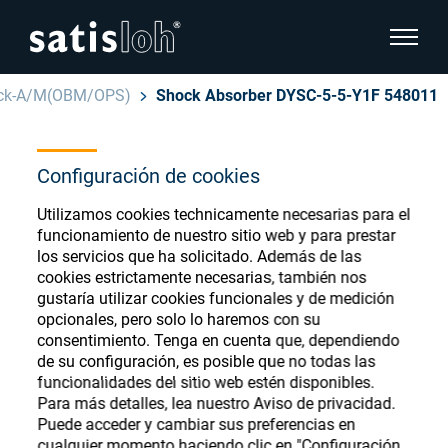
show pa
ock-A/M(OBM/OPS)
Shock Absorber DYSC-5-5-Y1F 548011
hide page navigation
Español
Configuración de cookies
English
Ophthalmic Consumables
Utilizamos cookies technicamente necesarias para el
Deutsch
Store
funcionamiento de nuestro sitio web y para prestar
Oftálmica
los servicios que ha solicitado. Además de las
cookies estrictamente necesarias, también nos
汉语
gustaría utilizar cookies funcionales y de medición
Óptica de Precisión
opcionales, pero solo lo haremos con su
Français
Register or Sign-in to access your accounts
consentimiento. Tenga en cuenta que, dependiendo
de su configuración, es posible que no todas las
and explore our wide range of ophthalmic
Quiénes Somos
funcionalidades del sitio web estén disponibles.
consumables
Para más detalles, lea nuestro Aviso de privacidad.
Puede acceder y cambiar sus preferencias en
Carrera
cualquier momento haciendo clic en "Configuración