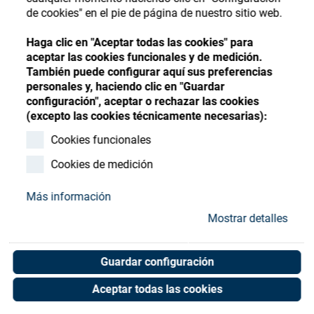
Store
Register
Sign-In
de cookies" en el pie de página de nuestro sitio web.
Recursos
Haga clic en "Aceptar todas las cookies" para
aceptar las cookies funcionales y de medición.
También puede configurar aquí sus preferencias
Contacto
personales y, haciendo clic en "Guardar
configuración", aceptar o rechazar las cookies
Shock Absorber DYSC-5-
(excepto las cookies técnicamente necesarias):
5-Y1F 548011
Cookies funcionales
Cookies de medición
Art. No. 25051522
Unit of measure : Piece
Más información
Mostrar detalles
Shop now
Guardar configuración
Aceptar todas las cookies