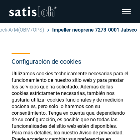
show pa
lock-A/M(OBM/OPS)
Impeller neoprene 7273-0001 Jabsco
hide page navigation
Español
English
Ophthalmic Consumables
Configuración de cookies
Deutsch
Store
Utilizamos cookies technicamente necesarias para el
Oftálmica
funcionamiento de nuestro sitio web y para prestar
los servicios que ha solicitado. Además de las
汉语
cookies estrictamente necesarias, también nos
Óptica de Precisión
gustaría utilizar cookies funcionales y de medición
Français
Register or Sign-in to access your accounts
opcionales, pero solo lo haremos con su
consentimiento. Tenga en cuenta que, dependiendo
and explore our wide range of ophthalmic
Quiénes Somos
de su configuración, es posible que no todas las
consumables
funcionalidades del sitio web estén disponibles.
Para más detalles, lea nuestro Aviso de privacidad.
Carrera
Puede acceder y cambiar sus preferencias en