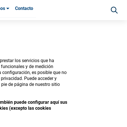
sos
Contacto
 clientes
restar los servicios que ha
s funcionales y de medición
 configuración, es posible que no
e privacidad. Puede acceder y
pie de página de nuestro sitio
ide range of ophthalmic
También puede configurar aquí sus
kies (excepto las cookies