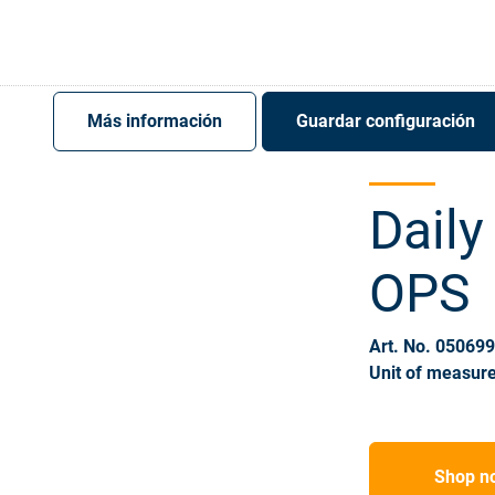
Register
Sign-In
Más información
Guardar configuración
Daily
OPS
Art. No. 05069
Unit of measure
Shop n