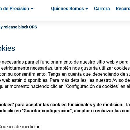
a de Precisión
Quiénes Somos
Carrera
Recur
os & Herramientas
os & Herramientas
Servicio & Asistencia
Servicios & Asistencia
Testimonios de
ly release block OPS
okies
necesarias para el funcionamiento de nuestro sitio web y para p
nsumables Store
 estrictamente necesarias, también nos gustaría utilizar cookie
 con su consentimiento. Tenga en cuenta que, dependiendo de su
io web estén disponibles. Para más detalles, lea nuestro Aviso d
uier momento haciendo clic en "Configuración de cookies" en el 
 access your accounts and explore our w
cookies" para aceptar las cookies funcionales y de medición. 
consumables
do clic en "Guardar configuración", aceptar o rechazar las coo
Cookies de medición