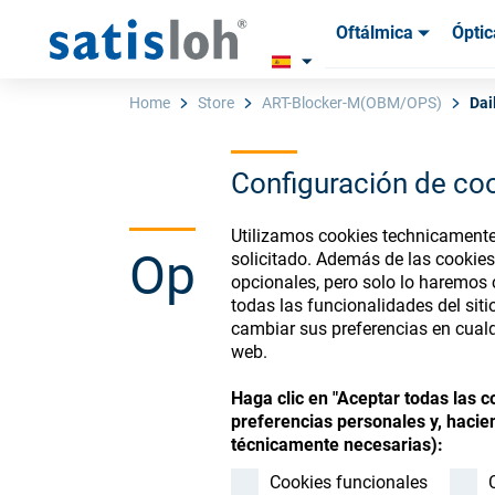
Oftálmica
Óptic
Productos
Productos
Insum
Insum
Home
Store
ART-Blocker-M(OBM/OPS)
Dai
Configuración de co
Español
Utilizamos cookies technicamente 
Ophthalmic Co
solicitado. Además de las cookies
Oftálmica
opcionales, pero solo lo haremos
todas las funcionalidades del sit
cambiar sus preferencias en cualq
Óptica de Precisión
web.
Register or Sign-in to
Haga clic en "Aceptar todas las 
Quiénes Somos
preferencias personales y, hacien
técnicamente necesarias):
Carrera
Cookies funcionales