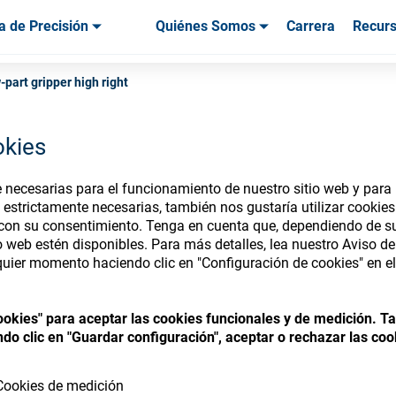
a de Precisión
Quiénes Somos
Carrera
Recur
os & Herramientas
os & Herramientas
Servicio & Asistencia
Servicios & Asistencia
Testimonios de
part gripper high right
okies
necesarias para el funcionamiento de nuestro sitio web y para p
nsumables Store
 estrictamente necesarias, también nos gustaría utilizar cookie
 con su consentimiento. Tenga en cuenta que, dependiendo de su
io web estén disponibles. Para más detalles, lea nuestro Aviso d
uier momento haciendo clic en "Configuración de cookies" en el 
 access your accounts and explore our w
cookies" para aceptar las cookies funcionales y de medición. 
consumables
do clic en "Guardar configuración", aceptar o rechazar las coo
Cookies de medición