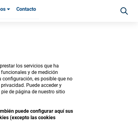
sos
Contacto
 clientes
restar los servicios que ha
s funcionales y de medición
 configuración, es posible que no
e privacidad. Puede acceder y
pie de página de nuestro sitio
ide range of ophthalmic
También puede configurar aquí sus
kies (excepto las cookies