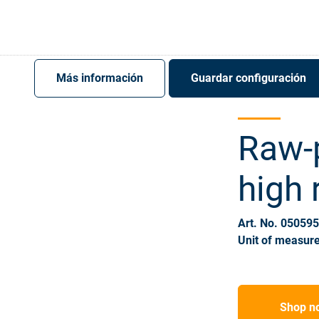
Register
Sign-In
Más información
Guardar configuración
Raw-p
high 
Art. No. 05059
Unit of measure
Shop n