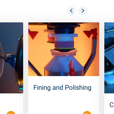
Fining and Polishing
C