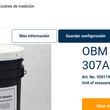
Register
Sign-In
Cookies de medición
Más información
Guardar configuración
OBM 
307A
Art. No. 92011
Unit of measure
Shop n