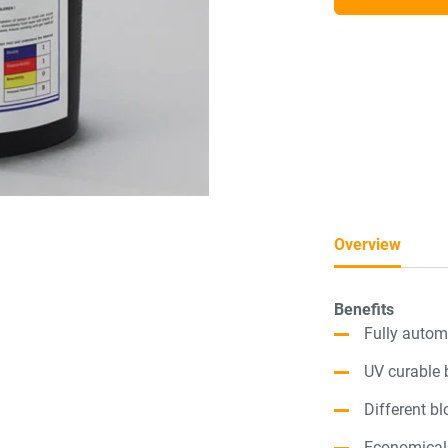
Overview
Benefits
Fully autom
UV curable 
Different b
Economica