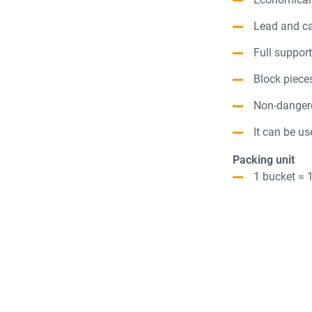
Lead and c
Full support
Block pieces
Non-danger
It can be u
Packing unit
1 bucket = 