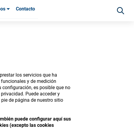
sos
Contacto
 clientes
restar los servicios que ha
s funcionales y de medición
 configuración, es posible que no
e privacidad. Puede acceder y
pie de página de nuestro sitio
ide range of ophthalmic
También puede configurar aquí sus
kies (excepto las cookies