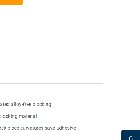
ated alloy-free blocking
blocking material
lock piece curvatures save adhesive
l