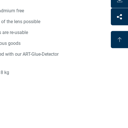
admium free
 of the lens possible
 are re-usable
ous goods
sed with our ART-Glue-Detector
18 kg