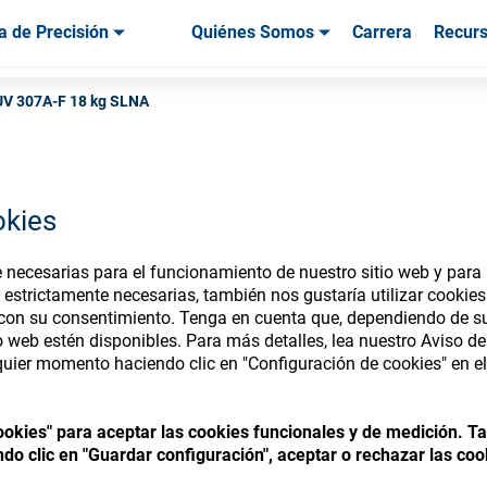
a de Precisión
Quiénes Somos
Carrera
Recur
os & Herramientas
os & Herramientas
Servicio & Asistencia
Servicios & Asistencia
Testimonios de
V 307A-F 18 kg SLNA
okies
nsumables Store
necesarias para el funcionamiento de nuestro sitio web y para p
 estrictamente necesarias, también nos gustaría utilizar cookie
 con su consentimiento. Tenga en cuenta que, dependiendo de su
io web estén disponibles. Para más detalles, lea nuestro Aviso d
uier momento haciendo clic en "Configuración de cookies" en el 
 access your accounts and explore our w
consumables
cookies" para aceptar las cookies funcionales y de medición. 
do clic en "Guardar configuración", aceptar o rechazar las coo