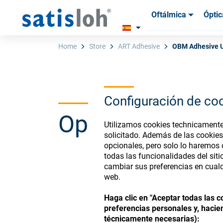
Oftálmica
Óptic
Productos
Productos
Insum
Insum
Home
Store
ART Adhesive
OBM Adhesive U
Español
Configuración de co
Ophthalmic Co
Oftálmica
Utilizamos cookies technicamente 
solicitado. Además de las cookies
opcionales, pero solo lo haremos
Óptica de Precisión
todas las funcionalidades del sit
cambiar sus preferencias en cualq
Register or Sign-in to
web.
Quiénes Somos
Haga clic en "Aceptar todas las 
preferencias personales y, hacien
Carrera
técnicamente necesarias):