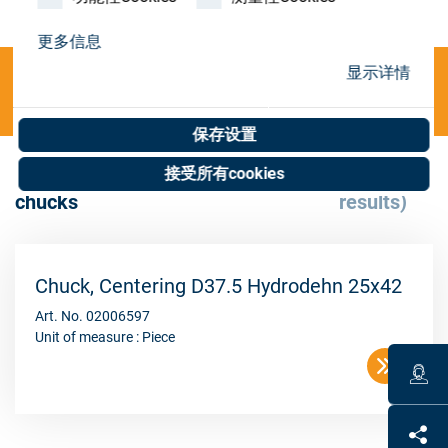
Store
更多信息
资源
显示详情
Categories
联系我们
保存设置
接受所有cookies
P;Periphery;Tools - Centering
(1
chucks
results)
Chuck, Centering D37.5 Hydrodehn 25x42
Art. No. 02006597
Unit of measure : Piece