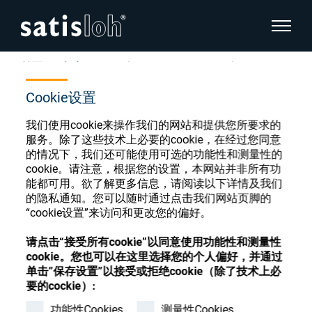
显示页
首页
商店
P;Periphery;Tools - Centering chucks
隐藏页面导航
Cookie设置
汉语
English
我们使用cookie来操作我们的网站和提供您所要求的
眼镜光学耗材商店
服务。除了这些技术上必要的cookie，在经过您同意
的情况下，我们还可能使用可选的功能性和测量性的
Deutsch
眼镜光学
cookie。请注意，根据您的设置，本网站并非所有功
能都可用。欲了解更多信息，请阅读以下详情及我们
Español
的隐私通知。您可以随时通过点击我们网站页脚的
精密光学
“cookie设置”来访问和更改您的偏好。
注册或登录以访问您的帐户，并了解我们的各
Français
种眼镜光学耗材
请点击“接受所有cookie”以同意使用功能性和测量性
cookie。您也可以在这里选择您的个人偏好，并通过
我们是谁
单击”保存设置”以接受或拒绝cookie（除了技术上必
注册
登录
要的cockie）:
加入我们
功能性Cookies
测量性Cookies